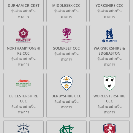
DURHAM CRICKET
MIDDLESEX CCC
YORKSHIRE CCC
หุ้นส่วน อย่างเป็น
หุ้นส่วน อย่างเป็น
หุ้นส่วน อย่างเป็น
ทางการ
ทางการ
ทางการ
NORTHAMPTONSHI
SOMERSET CCC
WARWICKSHIRE &
RE CCC
EDGBASTON
หุ้นส่วน อย่างเป็น
หุ้นส่วน อย่างเป็น
หุ้นส่วน อย่างเป็น
ทางการ
ทางการ
ทางการ
LEICESTERSHIRE
DERBYSHIRE CCC
WORCESTERSHIRE
CCC
CCC
หุ้นส่วน อย่างเป็น
หุ้นส่วน อย่างเป็น
หุ้นส่วน อย่างเป็น
ทางการ
ทางการ
ทางการ