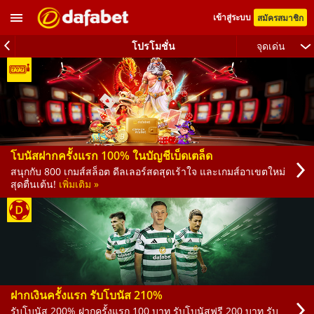
เข้าสู่ระบบ
สมัครสมาชิก
โปรโมชั่น
จุดเด่น
ค้นหา
จุดเด่น
กีฬา
กีฬาเอเชีย
โบนัสฝากครั้งแรก 100% ในบัญชีเบ็ดเตล็ด
สนุกกับ 800 เกมส์สล็อต ดีลเลอร์สดสุดเร้าใจ และเกมส์อาเขตใหม่
คาสิโน
สุดตื่นเต้น!
เพิ่มเติม »
เกมส์
ดีลเลอร์สด
เกมส์อาเขต
ฝากเงินครั้งแรก รับโบนัส 210%
PT +
รับโบนัส 200% ฝากครั้งแรก 100 บาท รับโบนัสฟรี 200 บาท รับ