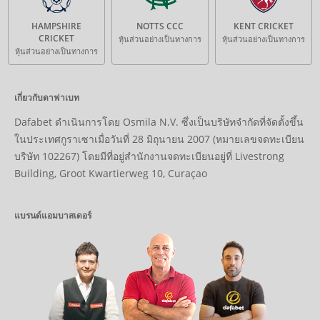
HAMPSHIRE
NOTTS CCC
KENT CRICKET
CRICKET
หุ้นส่วนอย่างเป็นทางการ
หุ้นส่วนอย่างเป็นทางการ
หุ้นส่วนอย่างเป็นทางการ
เกี่ยวกับดาฟาเบท
Dafabet ดำเนินการโดย Osmila N.V. ซึ่งเป็นบริษัทจำกัดที่จัดตั้งขึ้น
ในประเทศกูราเซาเมื่อวันที่ 28 มิถุนายน 2007 (หมายเลขจดทะเบียน
บริษัท 102267) โดยมีที่อยู่สำนักงานจดทะเบียนอยู่ที่ Livestrong
Building, Groot Kwartierweg 10, Curaçao
แบรนด์แอมบาสเดอร์