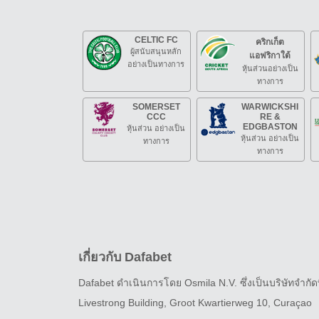
CELTIC FC
คริกเก็ต
ผู้สนับสนุนหลัก
แอฟริกาใต้
อย่างเป็นทางการ
หุ้นส่วนอย่างเป็น
ทางการ
SOMERSET
WARWICKSHI
CCC
RE &
EDGBASTON
หุ้นส่วน อย่างเป็น
หุ้นส่วน อย่างเป็น
ทางการ
ทางการ
เกี่ยวกับ Dafabet
Dafabet ดำเนินการโดย Osmila N.V. ซึ่งเป็นบริษัทจำกัดที
Livestrong Building, Groot Kwartierweg 10, Curaçao