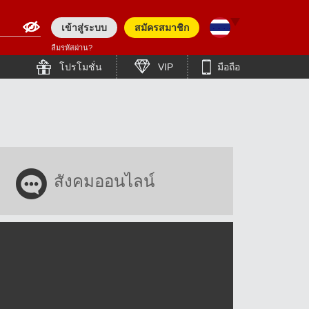
เข้าสู่ระบบ
สมัครสมาชิก
ลืมรหัสผ่าน?
English (Asia)
हिन्दी
โปรโมชั่น
VIP
มือถือ
English (Europe)
తెలుగు
Bengali (India)
简体中文
Tiếng Việt
English (Pakistan)
Bahasa Indonesia
English (Bangladesh)
สังคมออนไลน์
Bengali (Bangladesh)
日本語
Polish
한국어
English
Español