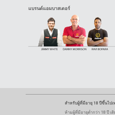
แบรนด์แอมบาสเดอร์
สำหรับผู้ที่มีอายุ 18 ปีขึ้
ห้ามผู้ที่มีอายุต่ำกว่า 18 ปี เดิ