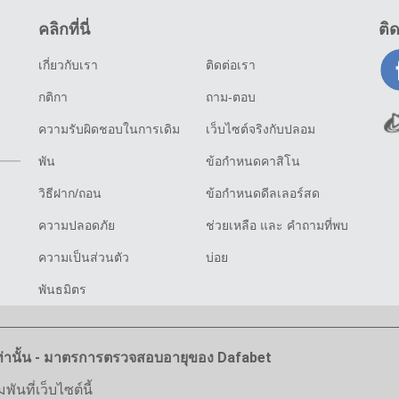
คลิกที่นี่
ติ
เกี่ยวกับเรา
ติดต่อเรา
กติกา
ถาม-ตอบ
ความรับผิดชอบในการเดิม
เว็บไซต์จริงกับปลอม
พัน
ข้อกำหนดคาสิโน
วิธีฝาก/ถอน
ข้อกำหนดดีลเลอร์สด
ความปลอดภัย
ช่วยเหลือ และ คำถามที่พบ
ความเป็นส่วนตัว
บ่อย
พันธมิตร
นไปเท่านั้น - มาตรการตรวจสอบอายุของ Dafabet
มพันที่เว็บไซต์นี้