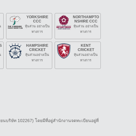
YORKSHIRE
NORTHAMPTO
CCC
NSHIRE CCC
น
หุ้นส่วน อย่างเป็น
หุ้นส่วน อย่างเป็น
ทางการ
ทางการ
S
HAMPSHIRE
KENT
CRICKET
CRICKET
น
หุ้นส่วนอย่างเป็น
หุ้นส่วนอย่างเป็น
ทางการ
ทางการ
ยนบริษัท 102267) โดยมีที่อยู่สำนักงานจดทะเบียนอยู่ที่